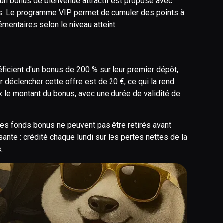
 un bonus de bienvenue attractif est proposé avec
es. Le programme VIP permet de cumuler des points à
entaires selon le niveau atteint.
icient d'un bonus de 200 % sur leur premier dépôt,
 déclencher cette offre est de 20 €, ce qui la rend
 le montant du bonus, avec une durée de validité de
 les fonds bonus ne peuvent pas être retirés avant
nte : crédité chaque lundi sur les pertes nettes de la
.