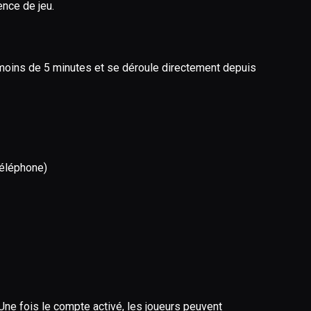
ence de jeu.
 moins de 5 minutes et se déroule directement depuis
téléphone)
Une fois le compte activé, les joueurs peuvent