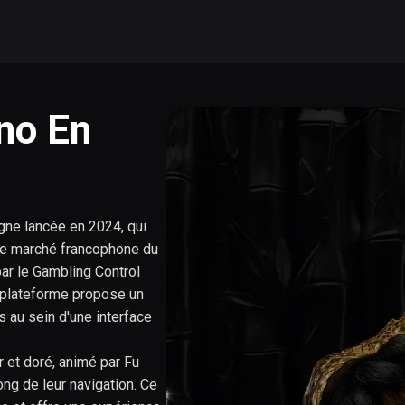
no En
gne lancée en 2024, qui
le marché francophone du
par le Gambling Control
plateforme propose un
fs au sein d'une interface
r et doré, animé par Fu
ong de leur navigation. Ce