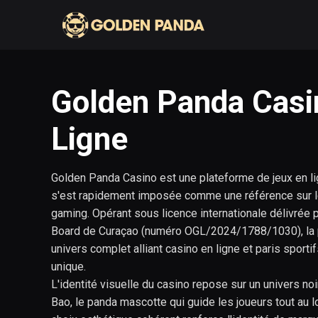
Golden Panda Casi
Ligne
Golden Panda Casino est une plateforme de jeux en li
s'est rapidement imposée comme une référence sur 
gaming. Opérant sous licence internationale délivrée 
Board de Curaçao (numéro OGL/2024/1788/1030), la 
univers complet alliant casino en ligne et paris sporti
unique.
L'identité visuelle du casino repose sur un univers noi
Bao, le panda mascotte qui guide les joueurs tout au l