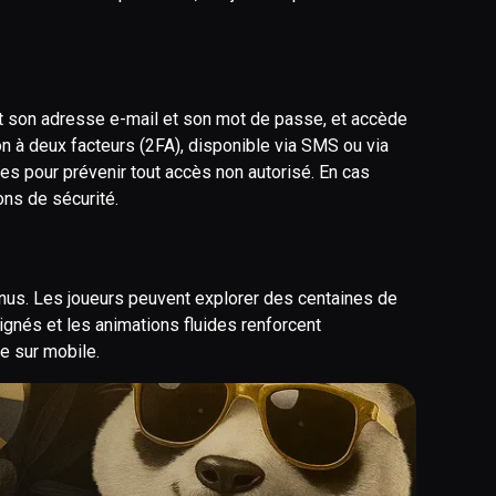
sit son adresse e-mail et son mot de passe, et accède
 à deux facteurs (2FA), disponible via SMS ou via
 pour prévenir tout accès non autorisé. En cas
ons de sécurité.
nus. Les joueurs peuvent explorer des centaines de
ignés et les animations fluides renforcent
e sur mobile.