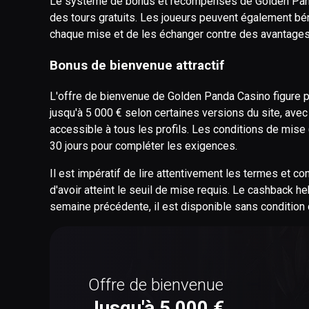
Le système de bonus et récompenses de Golden Panda C
des tours gratuits. Les joueurs peuvent également b
chaque mise et de les échanger contre des avantages 
Bonus de bienvenue attractif
L'offre de bienvenue de Golden Panda Casino figure p
jusqu'à 5 000 € selon certaines versions du site, ave
accessible à tous les profils. Les conditions de mis
30 jours pour compléter les exigences.
Il est impératif de lire attentivement les termes et c
d'avoir atteint le seuil de mise requis. Le cashback 
semaine précédente, il est disponible sans condition 
Offre de bienvenue
Jusqu'à 5 000 €